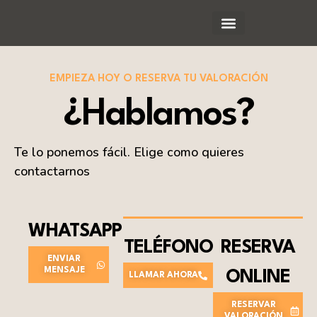
MÉTODO PODERÍO
ACTIVIDADES Y TALLERES
EMPIEZA HOY O RESERVA TU VALORACIÓN
¿Hablamos?
Te lo ponemos fácil. Elige como quieres
contactarnos
WHATSAPP
TELÉFONO
RESERVA
ENVIAR
MENSAJE
ONLINE
LLAMAR AHORA
RESERVAR
VALORACIÓN