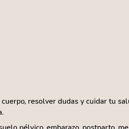
cuerpo, resolver dudas y cuidar tu sal
a.
suelo pélvico, embarazo, postparto, m