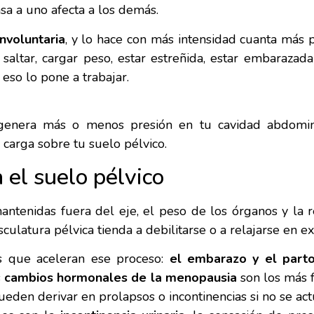
asa a uno afecta a los demás.
nvoluntaria
, y lo hace con más intensidad cuanta más 
er, saltar, cargar peso, estar estreñida, estar embaraz
eso lo pone a trabajar.
 genera más o menos presión en tu cavidad abdomina
carga sobre tu suelo pélvico.
a el suelo pélvico
antenidas fuera del eje, el peso de los órganos y la re
culatura pélvica tienda a debilitarse o a relajarse en ex
s que aceleran ese proceso:
el embarazo y el part
s
cambios hormonales de la menopausia
son los más f
pueden derivar en prolapsos o incontinencias si no se ac